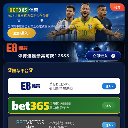
MK
学院概况
师资队伍
本科生教育
研
所在位置：
网站首页
>
师资队伍
>
声乐系
声乐系
系部动态
系部简介
教师一览