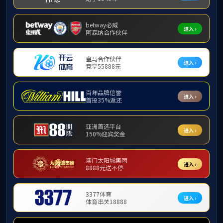
作曲系
舞蹈系
系部简介
流行音乐系
管弦系
教师一览
刘绵绵
戴竹音
尹爱青