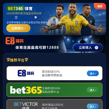
MK
学院概况
师资队伍
本科生教育
研
所在位置：
网站首页
>
师资队伍
>
基础理
师资队伍
基础理论部
音乐学系
声乐系
钢琴系