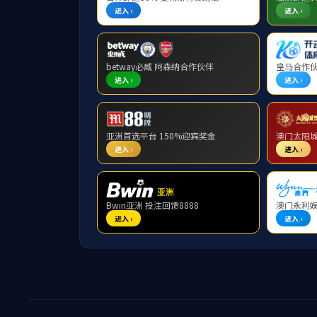
作曲系
舞蹈系
群舞《汉宫秋月》
流行音乐系
管弦系
教师一览
姚磊
徐丽丽