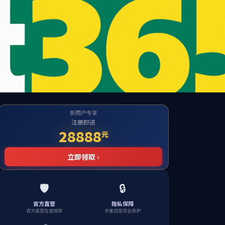
English
│
办公电话
│
怀念旧版
学生工作
校友园地
下载专区
000年，当时根据学校发展的总体规划，在mksport体育中
业。2002年mksport体育中国音乐系撤系建院，并正式成
舞蹈编导专业，现有1个二级学科硕士学位授予权，开设3个研
理论与技法研究、舞蹈教育理论与教学研究、舞蹈文化学。建