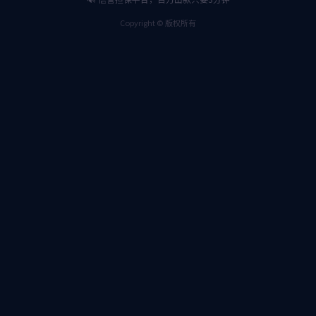
生党员教育长效性的重要载体，是学生党员自我教育的主要渠道。但正如
教育而孤立进行。为配合、推进学生党员实践教育的进度和深度，在集体
民主交流是党员成长中不可或缺的教育内容。结合专业方向，在“理论学习
主义文化大发展大繁荣若干重大问题的决定》的重要精神，同时辅以“音乐
学习得到有效的拓展和延伸，起到扎实的整体带动作用。
，党员中也不乏出现了一些落后党员，入党后积极性明显下行。于此相反
一现象，在支部中开展“我与党员换角色”活动。通过团员自愿报名参加为
更让落后党员认识到自身工作的不足和缺失，补充党员品性，完善榜样形