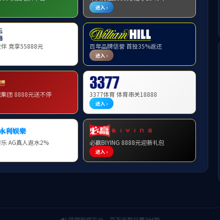
务平台——“音乐牵手”、支部管理建设——“点面教育”进行了交叉开展
体突出的音乐表现天赋，在党员实践中，我们锁定了“音乐理疗”这一力所
活动两次，得到中华慈善总会下设的长春脑瘫儿童康复中心医护人员及儿童
中的“社会责任感”。收获了三方面的活动感悟：
音乐理疗是一门新兴学科，也是我们此次活动搭建音乐专业大学生党员服务
音乐专项特长的大学生党员、团员能够在陶醉、执着于专业的同时，注重
的理想信念具体化、生动化。
在实践活动中设立“党员示范岗”，让每一个学生党员在实际服务中自我树立
作用。活动还在一段服务后，根据志愿服务态度、实施状况、效果反馈几方
、学习先进、争当先进的志愿服务氛围，进而帮助党员及活动参与者明确
巩固增强大学生党员的先进性是高校学生党建的一个永恒课题、永久任务，
实践中，我们适时开展体验交流活动，用身边人的身边事激发参与者自觉