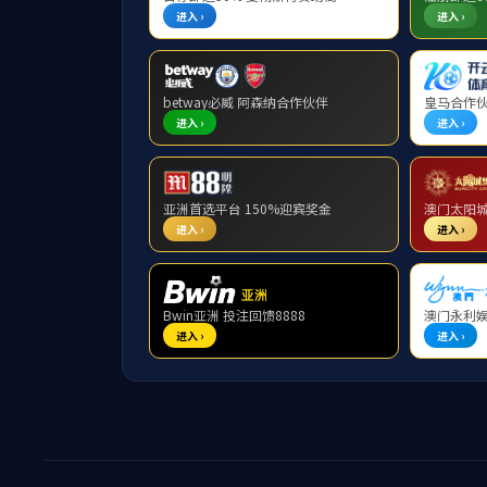
求真、力行”四个主题
责任、使命与荣耀。
通过本次主题党日
努力服务、奉献学院发