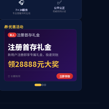
党员面对党旗重温入党誓词，
再次深深感受到党员的
凝心聚力，不懈奋斗，鼓足干劲，满怀信心与激情，
诞。