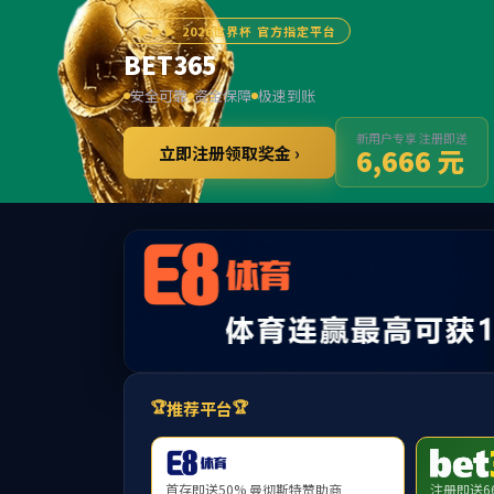
学院概况
师资队伍
本科生教育
所在位置：
网站首页
>
MK
MK SPORTS
党群组织
党建活动
为庆祝中国共产党
党建制度
全体党员于
月
日赴经
6
4
学习资料
全体党员首先观看
随后，全体党员在经济