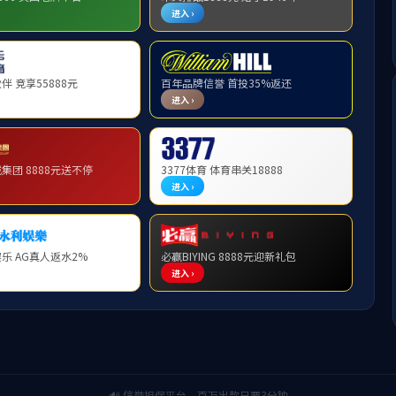
为核心，学习党史故事，在党史中感悟信仰的力量；最后，全体
活动，使音乐学院行政党支部的全体党员更加坚定了理想信念，
展和为建设世界一流师范大学贡献力量，献礼中国共产党百年华