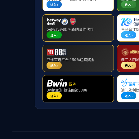
Mksport体育2026年
Mksport体育中国音乐
Mksport体育中国音乐
音乐学院2025年博士研
Mksport体育中国音乐
Mksport体育中国音乐
音乐学院2025年硕士研
Mksport体育中国音乐学
Mksport体育中国音乐
Mksport体育中国音乐学
Mksport体育全国统考