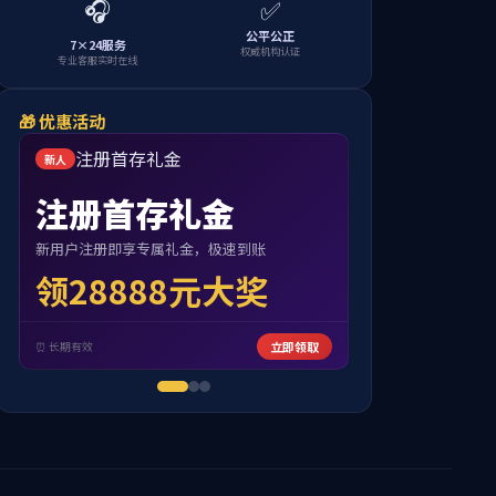
2025-10-23
2025-09-17
2025-06-27
2025-06-12
2025-05-09
2025-04-28
2025-03-31
2025-03-22
2025-03-19
2025-02-21
2024-10-28