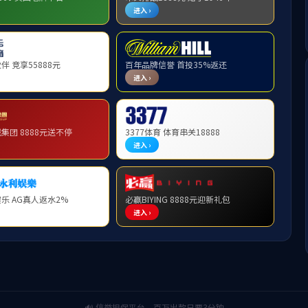
博士生导师招生资格认定结果公示
学院2026年接收优秀应届本科毕业生免试攻读硕士研究生复试录取工...
学院2025年优秀大学生夏令营入选名单
究生综合考核结果公布
学院硕士、博士学位授予工作细则
学院2025年专业学位博士研究生综合考核流程通知
究生拟录取名单
院2025年硕士研究生复试具体安排
学院2025年硕士研究生复试录取工作实施细则
院 2025 年专业学位博士研究生“申请-考核”制招生选拔工作实施...
硕士研究生招生考试初试科目参考书目