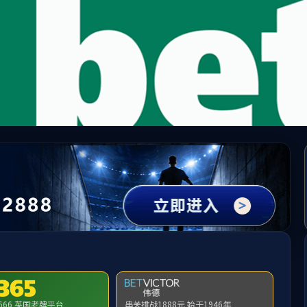
MK(体育科技有限公司)体育·官方网站
研究生教育
科研工作
MK SPORTS
育动态
专业学位博士研究生“申请-考核”制招生选拔工作...
硕士研究生复试具体安排
硕士研究生复试录取工作实施细则