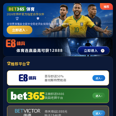
MK
学院概况
师资队伍
本科生教育
研
所在位置：
网站首页
>
师资队伍
>
音乐学
音乐学系
教师一览
系部动态
系部简介
金士友
教师一览
高志民
惠凡