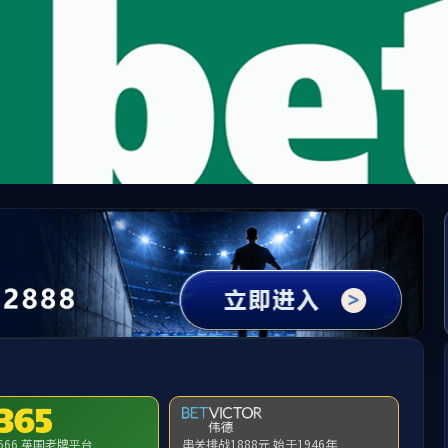
MK(体育科技有限公司)体育·官方网站
研究生教育
科研工作
MK SPORTS
术活动
> 正文
韩国延世大学音乐学院讲学团
发布日期：2015-10-19 点击量：
次